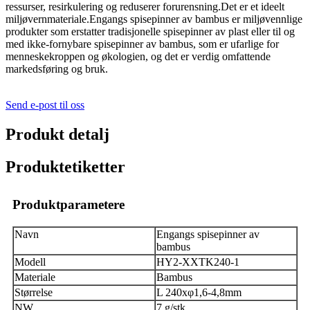
ressurser, resirkulering og reduserer forurensning.Det er et ideelt
miljøvernmateriale.Engangs spisepinner av bambus er miljøvennlige
produkter som erstatter tradisjonelle spisepinner av plast eller til og
med ikke-fornybare spisepinner av bambus, som er ufarlige for
menneskekroppen og økologien, og det er verdig omfattende
markedsføring og bruk.
Send e-post til oss
Produkt detalj
Produktetiketter
Produktparametere
Navn
Engangs spisepinner av
bambus
Modell
HY2-XXTK240-1
Materiale
Bambus
Størrelse
L 240xφ1,6-4,8mm
NW
7 g/stk