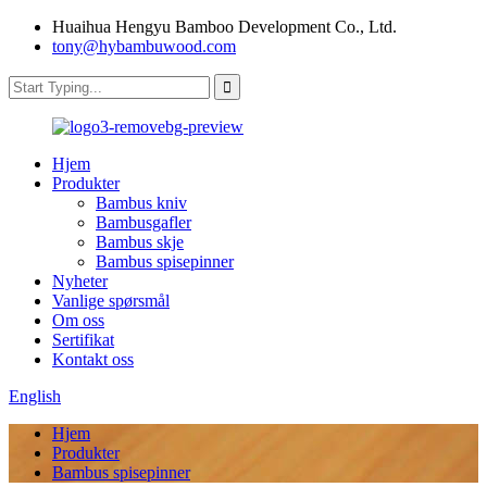
Huaihua Hengyu Bamboo Development Co., Ltd.
tony@hybambuwood.com
Hjem
Produkter
Bambus kniv
Bambusgafler
Bambus skje
Bambus spisepinner
Nyheter
Vanlige spørsmål
Om oss
Sertifikat
Kontakt oss
English
Hjem
Produkter
Bambus spisepinner