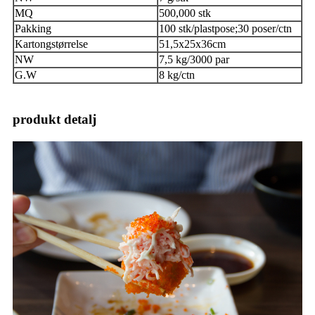
MQ
500,000 stk
Pakking
100 stk/plastpose;30 poser/ctn
Kartongstørrelse
51,5x25x36cm
NW
7,5 kg/3000 par
G.W
8 kg/ctn
produkt detalj