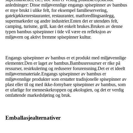
anledninger: Disse miljøvennlige engangs spisepinner av bambus
er mye brukt i ulike felt, for eksempel familieservering,
gatekjøkkenrestauranter, restauranter, matforedlingsanlegg,
supermarkeder og andre industrier.Enten det er utendørs felt,
camping, turisme, grill, kan det enkelt brukes.Bruken av denne
typen bambus spisepinner i tide vil være en refleksjon av
miljøvern og aktivt fremme spisepinner kultur.
Engangs spisepinner av bambus er et produkt med miljøvennlige
elementer.Den er laget av bambus.Bambusressurser er rike på
ressurser, resirkulering og reduserer forurensning.Det er et ideelt
miljøvernmateriale.Engangs spisepinner av bambus er
miljøvennlige produkter som erstatter tradisjonelle spisepinner av
plast eller til og med ikke-fornybare spisepinner av bambus, som
er ufarlige for menneskekroppen og økologien, og det er verdig
omfattende markedsføring og bruk.
Emballasjealternativer