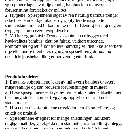
spisepinner laget av miljøvennlig bambus kan redusere
forurensning forårsaket av miljøet.
2. Hygiene: Spisepinnene laget av ren naturlig bambus trenger
ikke tilsette noen kjemikalier og oppfyller de nasjonale
sanitærstandardene.Du kan bruke den fullstendig for å gi deg en
trygg og sunn serveringsopplevelse.
3. Vakker og praktisk: Denne spisepinnen er bygget med
høykvalitets bambus, glatt og fuktig, vakkert utseende,
komfortabel og lett å kontrollere.Samtidig vil den ikke adsorbere
olje eller andre urenheter, og ingen spesiell rengjørings- og
desinfeksjonsbehandling er nødvendig etter bruk.
Produktfordeler:
1. Engangs spisepinnene laget av miljøvern bambus er svært
miljøvennlige og kan redusere forurensningen til miljøet.
2. Disse spisepinnene er laget av ren bambus, uten å tilsette noen
tilsetningsstoffer, som er trygge og oppfyller de sanitære
standardene.
3. Utseendet til spisepinnene er vakkert, lett å kontrollere, og
enkelt og praktisk.
4. Spisepinnene er egnet for mange anledninger, inkludert
daglige måltider, gatekjøkken, restauranter, matforedlingsanlegg,
supermarkeder, etc., noe som er veldig praktisk.Gjeldende