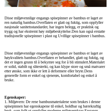
Disse miljøvennlige engangs spisepinner av bambus er laget av
ren naturlig bambus.Overflaten er glatt og fuktig, som oppfyller
nasjonale sanitetsstandarder, har ingen belegg, er praktisk og
trygg og har ekstremt høy miljøbeskyttelse.Den kan også erstatte
tradisjonelle spisepinner i plast og Uvillige spisepinner i bambus.
Disse miljøvennlige engangs spisepinner av bambus er laget av
høykvalitets bambus.Overflaten er behandlet, glatt og fuktig, og
det er ingen grunn til å bekymre seg for å bli stimulert.Materialet
er solid, stabilt og slitesterkt, og kan klype store og små matvarer
etter ønske, som ikke er lett å deformere eller bryte.Dens
generelle form er enkel og sjenerøs, komfortabel og enkel å
bruke.
Egenskaper:
1. Miljøvern: De rene bambusmaterialene som brukes i denne
spisepinnen har egenskapene til enkel, holdbar og bærekraftig
bruk, som fullt ut oppfyller moderne miljøvernkrav.Engangs