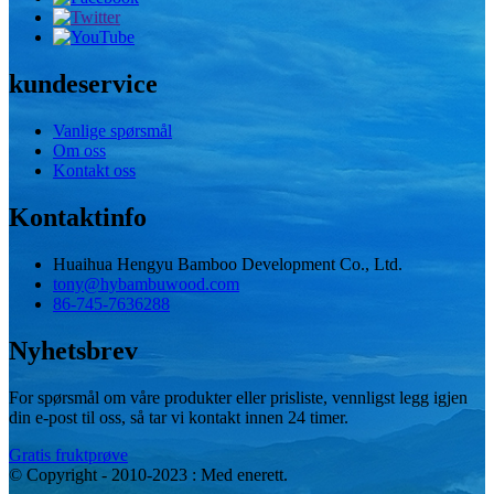
kundeservice
Vanlige spørsmål
Om oss
Kontakt oss
Kontaktinfo
Huaihua Hengyu Bamboo Development Co., Ltd.
tony@hybambuwood.com
86-745-7636288
Nyhetsbrev
For spørsmål om våre produkter eller prisliste, vennligst legg igjen
din e-post til oss, så tar vi kontakt innen 24 timer.
Gratis fruktprøve
© Copyright - 2010-2023 : Med enerett.