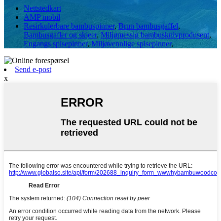
Nettstedkart
AMP mobil
Resirkulerbare bambuspinner
,
Brun bambusgaffel
,
Bambusgafler og skjeer
,
Miljømessig bambusknivprodusent
,
Engangs spisepinner
,
Miljøvennlige spisepinner
,
Send e-post
x