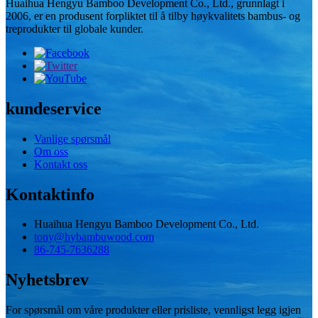
Huaihua Hengyu Bamboo Development Co., Ltd., grunnlagt i
2006, er en produsent forpliktet til å tilby høykvalitets bambus- og
treprodukter til globale kunder.
kundeservice
Vanlige spørsmål
Om oss
Kontakt oss
Kontaktinfo
Huaihua Hengyu Bamboo Development Co., Ltd.
tony@hybambuwood.com
86-745-7636288
Nyhetsbrev
For spørsmål om våre produkter eller prisliste, vennligst legg igjen