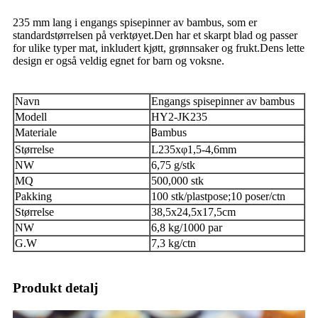
235 mm lang i engangs spisepinner av bambus, som er
standardstørrelsen på verktøyet.Den har et skarpt blad og passer
for ulike typer mat, inkludert kjøtt, grønnsaker og frukt.Dens lette
design er også veldig egnet for barn og voksne.
Navn
Engangs spisepinner av bambus
Modell
HY2-JK235
Materiale
ambus
B
Størrelse
L235xφ1,5-4,6mm
NW
6,75 g/stk
MQ
500,000 stk
Pakking
100 stk/plastpose;10 poser/ctn
Størrelse
38,5x24,5x17,5cm
NW
6,8 kg/1000 par
G.W
7,3 kg/ctn
Produkt detalj