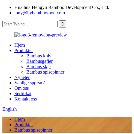
Huaihua Hengyu Bamboo Development Co., Ltd.
tony@hybambuwood.com
Hjem
Produkter
Bambus kniv
Bambusgafler
Bambus skje
Bambus spisepinner
Nyheter
Vanlige spørsmål
Om oss
Sertifikat
Kontakt oss
English
Hjem
Produkter
Bambus spisepinner