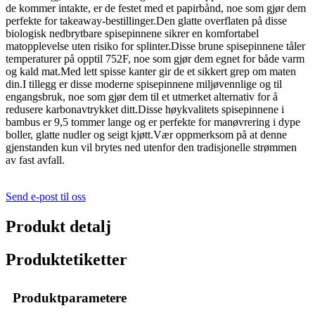
de kommer intakte, er de festet med et papirbånd, noe som gjør dem
perfekte for takeaway-bestillinger.Den glatte overflaten på disse
biologisk nedbrytbare spisepinnene sikrer en komfortabel
matopplevelse uten risiko for splinter.Disse brune spisepinnene tåler
temperaturer på opptil 752F, noe som gjør dem egnet for både varm
og kald mat.Med lett spisse kanter gir de et sikkert grep om maten
din.I tillegg er disse moderne spisepinnene miljøvennlige og til
engangsbruk, noe som gjør dem til et utmerket alternativ for å
redusere karbonavtrykket ditt.Disse høykvalitets spisepinnene i
bambus er 9,5 tommer lange og er perfekte for manøvrering i dype
boller, glatte nudler og seigt kjøtt.Vær oppmerksom på at denne
gjenstanden kun vil brytes ned utenfor den tradisjonelle strømmen
av fast avfall.
Send e-post til oss
Produkt detalj
Produktetiketter
Produktparametere