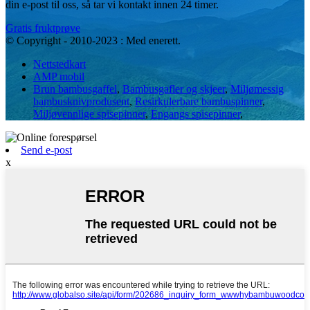
din e-post til oss, så tar vi kontakt innen 24 timer.
Gratis fruktprøve
© Copyright - 2010-2023 : Med enerett.
Nettstedkart
AMP mobil
Brun bambusgaffel
,
Bambusgafler og skjeer
,
Miljømessig
bambusknivprodusent
,
Resirkulerbare bambuspinner
,
Miljøvennlige spisepinner
,
Engangs spisepinner
,
Send e-post
x