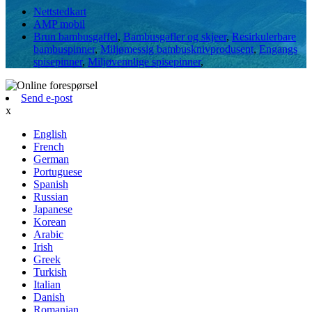
Nettstedkart
AMP mobil
Brun bambusgaffel
,
Bambusgafler og skjeer
,
Resirkulerbare
bambuspinner
,
Miljømessig bambusknivprodusent
,
Engangs
spisepinner
,
Miljøvennlige spisepinner
,
Send e-post
x
English
French
German
Portuguese
Spanish
Russian
Japanese
Korean
Arabic
Irish
Greek
Turkish
Italian
Danish
Romanian