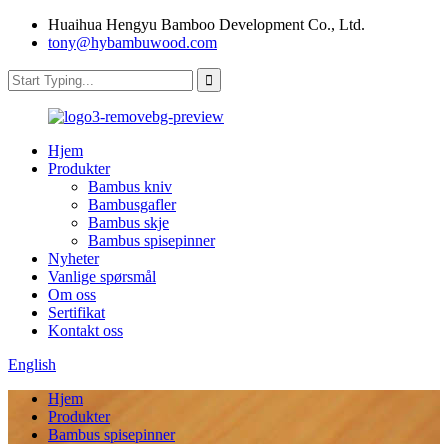
Huaihua Hengyu Bamboo Development Co., Ltd.
tony@hybambuwood.com
Hjem
Produkter
Bambus kniv
Bambusgafler
Bambus skje
Bambus spisepinner
Nyheter
Vanlige spørsmål
Om oss
Sertifikat
Kontakt oss
English
Hjem
Produkter
Bambus spisepinner