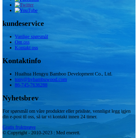
kundeservice
Vanlige spørsmål
Om oss
Kontakt oss
Kontaktinfo
Huaihua Hengyu Bamboo Development Co., Ltd.
tony@hybambuwood.com
86-745-7636288
Nyhetsbrev
For spørsmål om våre produkter eller prisliste, vennligst legg igjen
din e-post til oss, så tar vi kontakt innen 24 timer.
Gratis fruktprøve
© Copyright - 2010-2023 : Med enerett.