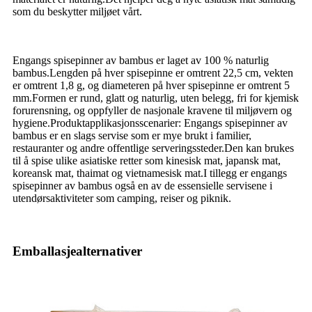
som du beskytter miljøet vårt.
Engangs spisepinner av bambus er laget av 100 % naturlig
bambus.Lengden på hver spisepinne er omtrent 22,5 cm, vekten
er omtrent 1,8 g, og diameteren på hver spisepinne er omtrent 5
mm.Formen er rund, glatt og naturlig, uten belegg, fri for kjemisk
forurensning, og oppfyller de nasjonale kravene til miljøvern og
hygiene.Produktapplikasjonsscenarier: Engangs spisepinner av
bambus er en slags servise som er mye brukt i familier,
restauranter og andre offentlige serveringssteder.Den kan brukes
til å spise ulike asiatiske retter som kinesisk mat, japansk mat,
koreansk mat, thaimat og vietnamesisk mat.I tillegg er engangs
spisepinner av bambus også en av de essensielle servisene i
utendørsaktiviteter som camping, reiser og piknik.
Emballasjealternativer