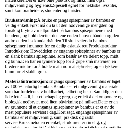
matelskere.Det er ikke bare praktisk og raskt, men også
miljøvennlig og hygienisk.Spesielt egnet for hektiske livsstiler,
samt kontorarbeidere, studenter og turister.
Bruksanvisning:
Å bruke engangs spisepinner av bambus er
veldig enkelt.Først må du ta ut den nødvendige mengden og
forsiktig bryte av midtpunktet på bambus spisepinnene med
hendene, og hold deretter den ene enden i hovedhånden og den
andre enden i sekundærhånden.Til slutt setter du bambus
spisepinner i munnen for en deilig asiatisk rett.Produktstruktur
Introduksjon: Hoveddelen av engangs spisepinner av bambus er
en slank bambus spisepinne, som består av tre deler: topp, midt
og bunn.Den har en tynnere topp for å gripe små matvarer, en
bredere midtre for å holde mat i normal størrelse, og en tykkere
bunn for et stabilt grep.
Materialintroduksjon:
Engangs spisepinner av bambus er laget
av 100 % naturlig bambus.Bambus er et miljøvennlig materiale
som har fordelene av holdbarhet, letthet og helse.Samtidig er den
ikke lett å skli, har et behagelig grep, og er lett å dekomponere og
biologisk nedbryte, med liten påvirkning på miljøet.Dette er en
av grunnene til at engangs spisepinner av bambus er et av de
mest populære serviset i dag.Kort sagt, engangs spisepinner av
bambus er et miljøvennlig, sunt, praktisk og raskt
servise.Bruksmetoden er enkel, strukturen er rimelig, og
materialet er naturlig.Det hjelper deg å nyte asiatisk mat samtidig