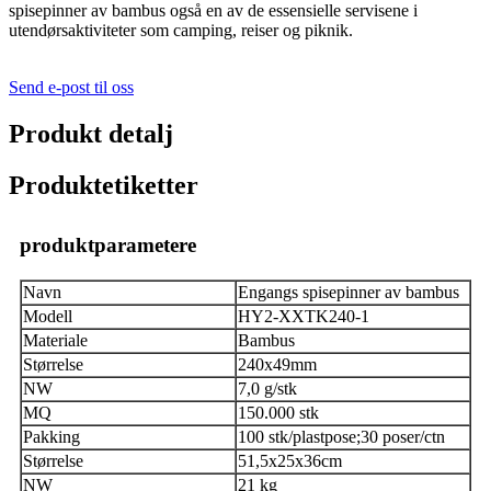
spisepinner av bambus også en av de essensielle servisene i
utendørsaktiviteter som camping, reiser og piknik.
Send e-post til oss
Produkt detalj
Produktetiketter
produktparametere
Navn
Engangs spisepinner av bambus
Modell
HY2-XXTK240-1
Materiale
Bambus
Størrelse
240x49mm
NW
7,0 g/stk
MQ
150.000 stk
Pakking
100 stk/plastpose;30 poser/ctn
Størrelse
51,5x25x36cm
NW
21 kg