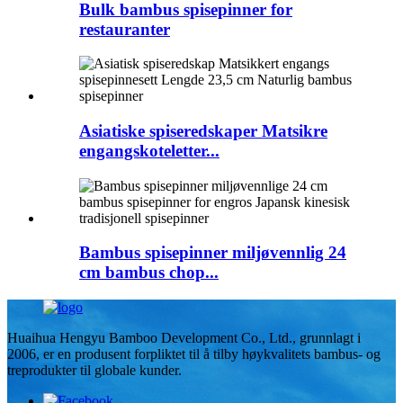
Bulk bambus spisepinner for
restauranter
Asiatiske spiseredskaper Matsikre
engangskoteletter...
Bambus spisepinner miljøvennlig 24
cm bambus chop...
Huaihua Hengyu Bamboo Development Co., Ltd., grunnlagt i
2006, er en produsent forpliktet til å tilby høykvalitets bambus- og
treprodukter til globale kunder.