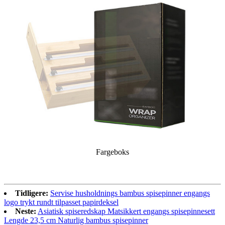
Fargeboks
Tidligere:
Servise husholdnings bambus spisepinner engangs
logo trykt rundt tilpasset papirdeksel
Neste:
Asiatisk spiseredskap Matsikkert engangs spisepinnesett
Lengde 23,5 cm Naturlig bambus spisepinner