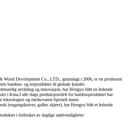
Wood Development Co., LTD., grunnlagt i 2006, er en produsent
litets bambus- og treprodukter til globale kunder.
tinuerlig utvikling og innovasjon, har Hengyu blitt en ledende
er i Kina.I alle slags produksjonsfelt for bambusprodukter har
e teknologien og merkevaren.Spesielt innen
k (engangskniver, gafler, skjeer), har Hengyu blitt et ledende
rodukter i forbruket av daglige nødvendigheter