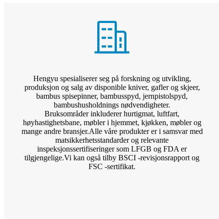
Hengyu spesialiserer seg på forskning og utvikling,
produksjon og salg av disponible kniver, gafler og skjeer,
bambus spisepinner, bambusspyd, jernpistolspyd,
bambushusholdnings nødvendigheter.
Bruksområder inkluderer hurtigmat, luftfart,
høyhastighetsbane, møbler i hjemmet, kjøkken, møbler og
mange andre bransjer.Alle våre produkter er i samsvar med
matsikkerhetsstandarder og relevante
inspeksjonssertifiseringer som LFGB og FDA er
tilgjengelige.Vi kan også tilby BSCI -revisjonsrapport og
FSC -sertifikat.