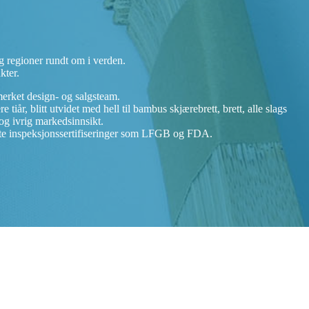
g regioner rundt om i verden.
kter.
merket design- og salgsteam.
r, blitt utvidet med hell til bambus skjærebrett, brett, alle slags
og ivrig markedsinnsikt.
ante inspeksjonssertifiseringer som LFGB og FDA.