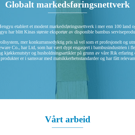
Globalt markedsføringsnettverk
engyu etablert et modent markedsføringsnettverk i mer enn 100 land o
yu har blitt Kinas største eksportør av disponible bambus serviseprodu
trollsystem, mer konkurransedyktig pris så vel som et profesjonelt og ut
Co., har Ltd, som har vært dypt engasjert i bambusindustrien i flere tiå
ng kjøkkenutstyr og husholdningsartikler på grunn av våre Rik erfaring 
 produkter er i samsvar med matsikkerhetsstandarder og har fått relev
Vårt arbeid