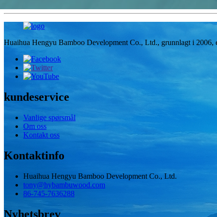
Huaihua Hengyu Bamboo Development Co., Ltd., grunnlagt i 2006, er en
kundeservice
Vanlige spørsmål
Om oss
Kontakt oss
Kontaktinfo
Huaihua Hengyu Bamboo Development Co., Ltd.
tony@hybambuwood.com
86-745-7636288
Nyhetsbrev