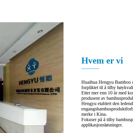
Hvem er vi
Huaihua Hengyu Bamboo & 
forpliktet til å tilby høykva
Etter mer enn 10 år med kon
produsent av bambusprodukt
Hengyu etablert den ledend
engangsbambusproduktforbru
merke i Kina.
Fokuser på å tilby bambusp
applikasjonsløsninger.