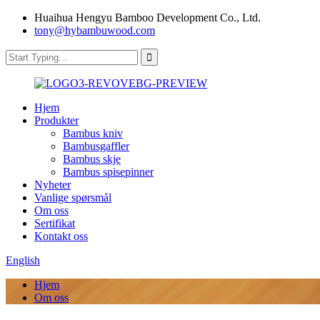
Huaihua Hengyu Bamboo Development Co., Ltd.
tony@hybambuwood.com
Hjem
Produkter
Bambus kniv
Bambusgaffler
Bambus skje
Bambus spisepinner
Nyheter
Vanlige spørsmål
Om oss
Sertifikat
Kontakt oss
English
Hjem
Om oss