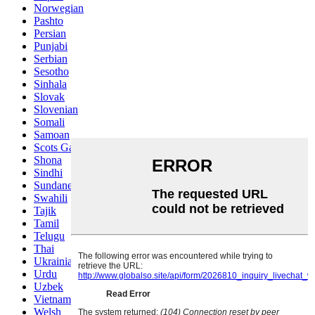
Norwegian
Pashto
Persian
Punjabi
Serbian
Sesotho
Sinhala
Slovak
Slovenian
Somali
Samoan
Scots Gaelic
Shona
Sindhi
Sundanese
Swahili
Tajik
Tamil
Telugu
Thai
Ukrainian
Urdu
Uzbek
Vietnamese
Welsh