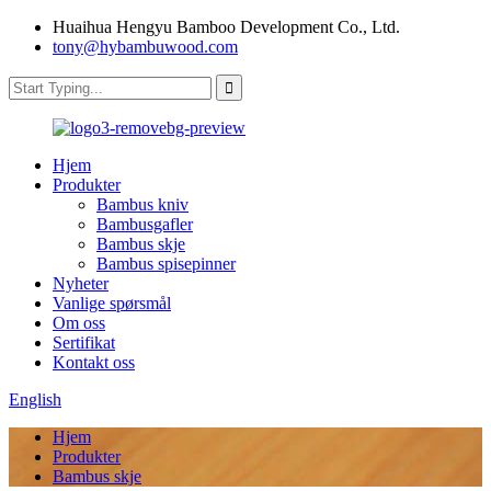
Huaihua Hengyu Bamboo Development Co., Ltd.
tony@hybambuwood.com
Hjem
Produkter
Bambus kniv
Bambusgafler
Bambus skje
Bambus spisepinner
Nyheter
Vanlige spørsmål
Om oss
Sertifikat
Kontakt oss
English
Hjem
Produkter
Bambus skje