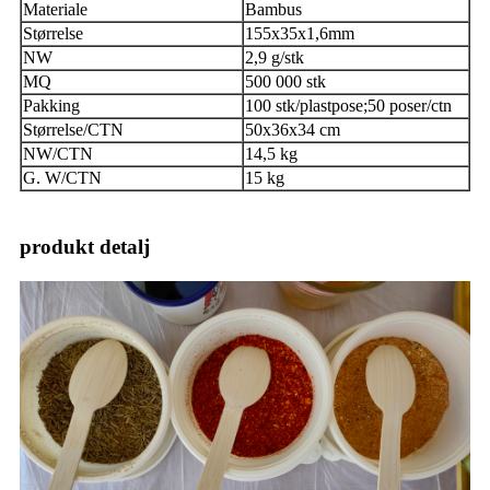
Materiale
Bambus
Størrelse
155x35x1,6mm
NW
2,9 g/stk
MQ
500 000 stk
Pakking
100 stk/plastpose;50 poser/ctn
Størrelse/CTN
50x36x34 cm
NW/CTN
14,5 kg
G. W/CTN
15 kg
produkt detalj