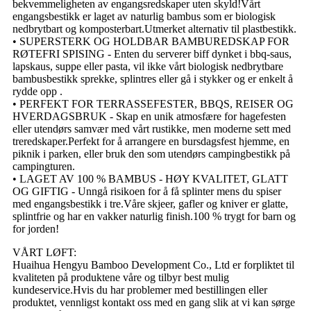
bekvemmeligheten av engangsredskaper uten skyld!Vårt
engangsbestikk er laget av naturlig bambus som er biologisk
nedbrytbart og komposterbart.Utmerket alternativ til plastbestikk.
• SUPERSTERK OG HOLDBAR BAMBUREDSKAP FOR
RØTEFRI SPISING - Enten du serverer biff dynket i bbq-saus,
lapskaus, suppe eller pasta, vil ikke vårt biologisk nedbrytbare
bambusbestikk sprekke, splintres eller gå i stykker og er enkelt å
rydde opp .
• PERFEKT FOR TERRASSEFESTER, BBQS, REISER OG
HVERDAGSBRUK - Skap en unik atmosfære for hagefesten
eller utendørs samvær med vårt rustikke, men moderne sett med
treredskaper.Perfekt for å arrangere en bursdagsfest hjemme, en
piknik i parken, eller bruk den som utendørs campingbestikk på
campingturen.
• LAGET AV 100 % BAMBUS - HØY KVALITET, GLATT
OG GIFTIG - Unngå risikoen for å få splinter mens du spiser
med engangsbestikk i tre.Våre skjeer, gafler og kniver er glatte,
splintfrie og har en vakker naturlig finish.100 % trygt for barn og
for jorden!
VÅRT LØFT:
Huaihua Hengyu Bamboo Development Co., Ltd er forpliktet til
kvaliteten på produktene våre og tilbyr best mulig
kundeservice.Hvis du har problemer med bestillingen eller
produktet, vennligst kontakt oss med en gang slik at vi kan sørge