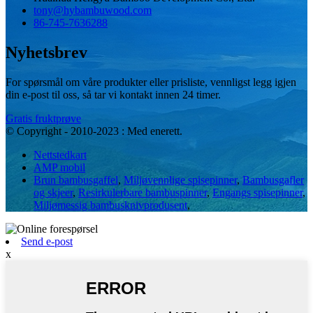
tony@hybambuwood.com
86-745-7636288
Nyhetsbrev
For spørsmål om våre produkter eller prisliste, vennligst legg igjen
din e-post til oss, så tar vi kontakt innen 24 timer.
Gratis fruktprøve
© Copyright - 2010-2023 : Med enerett.
Nettstedkart
AMP mobil
Brun bambusgaffel
,
Miljøvennlige spisepinner
,
Bambusgafler
og skjeer
,
Resirkulerbare bambuspinner
,
Engangs spisepinner
,
Miljømessig bambusknivprodusent
,
Send e-post
x