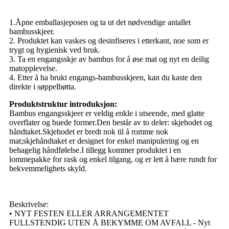
1.Åpne emballasjeposen og ta ut det nødvendige antallet
bambusskjeer.
2. Produktet kan vaskes og desinfiseres i etterkant, noe som er
trygt og hygienisk ved bruk.
3. Ta en engangsskje av bambus for å øse mat og nyt en deilig
matopplevelse.
4. Etter å ha brukt engangs-bambusskjeen, kan du kaste den
direkte i søppelbøtta.
Produktstruktur introduksjon:
Bambus engangsskjeer er veldig enkle i utseende, med glatte
overflater og buede former.Den består av to deler: skjehodet og
håndtaket.Skjehodet er bredt nok til å romme nok
mat;skjehåndtaket er designet for enkel manipulering og en
behagelig håndfølelse.I tillegg kommer produktet i en
lommepakke for rask og enkel tilgang, og er lett å bære rundt for
bekvemmelighets skyld.
Beskrivelse:
• NYT FESTEN ELLER ARRANGEMENTET
FULLSTENDIG UTEN Å BEKYMME OM AVFALL - Nyt