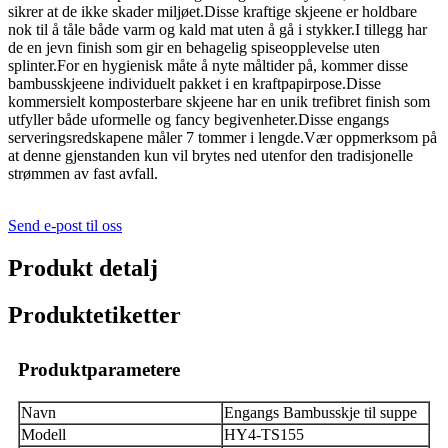
sikrer at de ikke skader miljøet.Disse kraftige skjeene er holdbare
nok til å tåle både varm og kald mat uten å gå i stykker.I tillegg har
de en jevn finish som gir en behagelig spiseopplevelse uten
splinter.For en hygienisk måte å nyte måltider på, kommer disse
bambusskjeene individuelt pakket i en kraftpapirpose.Disse
kommersielt komposterbare skjeene har en unik trefibret finish som
utfyller både uformelle og fancy begivenheter.Disse engangs
serveringsredskapene måler 7 tommer i lengde.Vær oppmerksom på
at denne gjenstanden kun vil brytes ned utenfor den tradisjonelle
strømmen av fast avfall.
Send e-post til oss
Produkt detalj
Produktetiketter
Produktparametere
Navn
Engangs Bambusskje til suppe
Modell
HY4-TS155