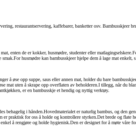
ering, restaurantservering, kaffebarer, banketter osv. Bambusskjeer bruk
 mat, enten de er kokker, husmødre, studenter eller matlagingselskere.
 smak.For husmødre kan bambusskjeer hjelpe dem å lage mat enkelt, slik
ger å øse opp suppe, saus eller annen mat, holder du bare bambusskjeen
e mat uten å skrape opp overflaten av beholderen.I tillegg, når du bland
antkjøkken, er en bambusskje et hendig og nyttig verktøy.
føles behagelig i hånden.Hovedmaterialet er naturlig bambus, og den ge
 praktisk for oss å holde og kontrollere styrken.Det brede og flate hod
 enkel å rengjøre og holde hygienisk.Den er designet for å møte våre fo