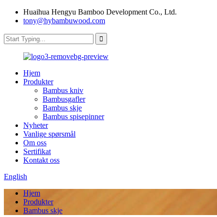
Huaihua Hengyu Bamboo Development Co., Ltd.
tony@hybambuwood.com
Hjem
Produkter
Bambus kniv
Bambusgafler
Bambus skje
Bambus spisepinner
Nyheter
Vanlige spørsmål
Om oss
Sertifikat
Kontakt oss
English
Hjem
Produkter
Bambus skje