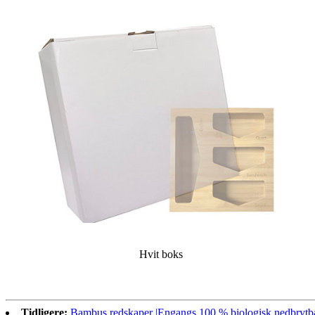
Hvit boks
Tidligere:
Bambus redskaper |Engangs 100 % biologisk nedbrytbar