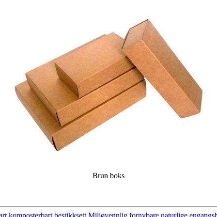
Brun boks
t komposterbart bestikksett Miljøvennlig fornybare naturlige engang