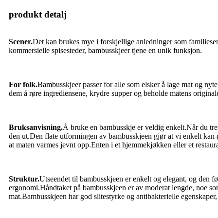
produkt detalj
Scener.
Det kan brukes mye i forskjellige anledninger som familieserv
kommersielle spisesteder, bambusskjeer tjene en unik funksjon.
For folk.
Bambusskjeer passer for alle som elsker å lage mat og nyte
dem å røre ingrediensene, krydre supper og beholde matens originale
Bruksanvisning.
Å bruke en bambusskje er veldig enkelt.Når du tren
den ut.Den flate utformingen av bambusskjeen gjør at vi enkelt kan øs
at maten varmes jevnt opp.Enten i et hjemmekjøkken eller et restaur
Struktur.
Utseendet til bambusskjeen er enkelt og elegant, og den 
ergonomi.Håndtaket på bambusskjeen er av moderat lengde, noe som er
mat.Bambusskjeen har god slitestyrke og antibakterielle egenskaper,