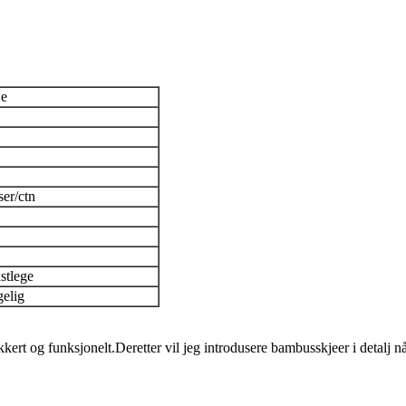
je
ser/ctn
stlege
gelig
ert og funksjonelt.Deretter vil jeg introdusere bambusskjeer i detalj nå