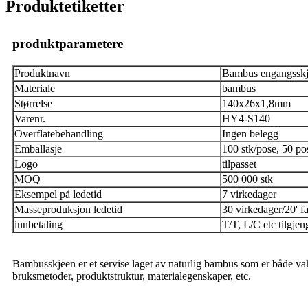
Produktetiketter
produktparametere
Produktnavn
Bambus engangssk
Materiale
bambus
Størrelse
140x26x1,8mm
Varenr.
HY4-S140
Overflatebehandling
Ingen belegg
Emballasje
100 stk/pose, 50 po
Logo
tilpasset
MOQ
500 000 stk
Eksempel på ledetid
7 virkedager
Masseproduksjon ledetid
30 virkedager/20' fa
innbetaling
T/T, L/C etc tilgjen
Bambusskjeen er et servise laget av naturlig bambus som er både vakk
bruksmetoder, produktstruktur, materialegenskaper, etc.