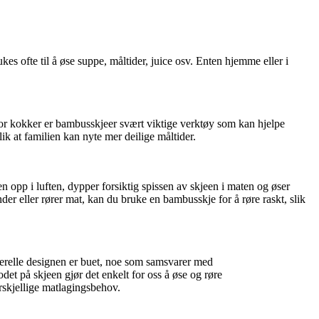
es ofte til å øse suppe, måltider, juice osv. Enten hjemme eller i
For kokker er bambusskjeer svært viktige verktøy som kan hjelpe
 at familien kan nyte mer deilige måltider.
 opp i luften, dypper forsiktig spissen av skjeen i maten og øser
er eller rører mat, kan du bruke en bambusskje for å røre raskt, slik
nerelle designen er buet, noe som samsvarer med
et på skjeen gjør det enkelt for oss å øse og røre
rskjellige matlagingsbehov.