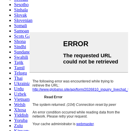
Sesotho
Sinhala
Slovak
Slovenian
Somali
Samoan
Scots Gaelic
Shona
Sindhi
Sundanese
Swahili
Tajik
Tamil
Telugu
Thai
Ukrainian
Urdu
Uzbek
Vietnamese
Welsh
Xhosa
Yiddish
Yoruba
Zulu
Kinyarwanda