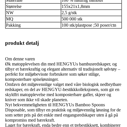
Materiale
100 % naturlig bambus
Størrelse
155x21x1,8mm
NW
2,5 g/stk
MQ
500 000 stk
Pakking
100 stk/plastpose ;50 poser/ctn
produkt detalj
Om denne varen
Øk matopplevelsen din med HENGYUs bambusredskaper, og
tilbyr et bærekraftig og elegant alternativ til tradisjonelt sølvtøy –
perfekt for miljøbevisste forbrukere som søker stilige,
komposterbare spiseløsninger.
Omfavn det miljøvennlige valget med våre biologisk nedbrytbare
redskaper, en del av HENGYU-bestikkkolleksjonen, som gir en
skyldfri matopplevelse med komposterbare gafler, skjeer og
kniver som ikke vil skade planeten.
Nyt bekvemmeligheten til HENGYUs Bamboo Spoons
Disposable, som tilbyr en praktisk og miljøvennlig løsning for de
som setter pris på det enkle med engangsredskaper uten å gå på
kompromiss med bærekraft.
Laget for bærekraft, enda bedre enn et trebestikksett, kombinerer