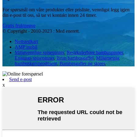
For spørsmål om våre produkter eller prisliste, vennligst legg igjen
din e-post til oss, så tar vi kontakt innen 24 timer.
Gratis fruktprøve
© Copyright - 2010-2023 : Med enerett.
Nettstedkart
AMP mobil
Miljøvennlige spisepinner
,
Resirkulerbare bambuspinner
,
Engangs spisepinner
,
Brun bambusgaffel
,
Miljømessig
bambusknivprodusent
,
Bambusgafler og skjeer
,
Send e-post
x