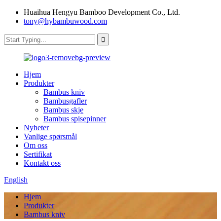
Huaihua Hengyu Bamboo Development Co., Ltd.
tony@hybambuwood.com
Hjem
Produkter
Bambus kniv
Bambusgafler
Bambus skje
Bambus spisepinner
Nyheter
Vanlige spørsmål
Om oss
Sertifikat
Kontakt oss
English
Hjem
Produkter
Bambus kniv