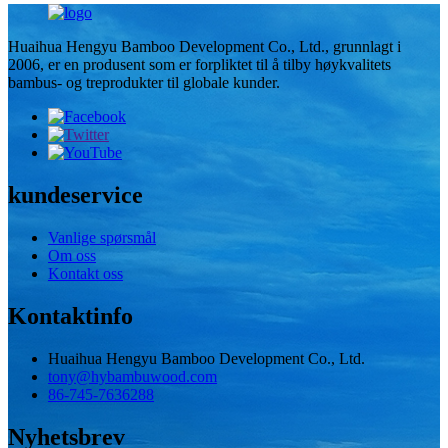
Huaihua Hengyu Bamboo Development Co., Ltd., grunnlagt i
2006, er en produsent som er forpliktet til å tilby høykvalitets
bambus- og treprodukter til globale kunder.
kundeservice
Vanlige spørsmål
Om oss
Kontakt oss
Kontaktinfo
Huaihua Hengyu Bamboo Development Co., Ltd.
tony@hybambuwood.com
86-745-7636288
Nyhetsbrev