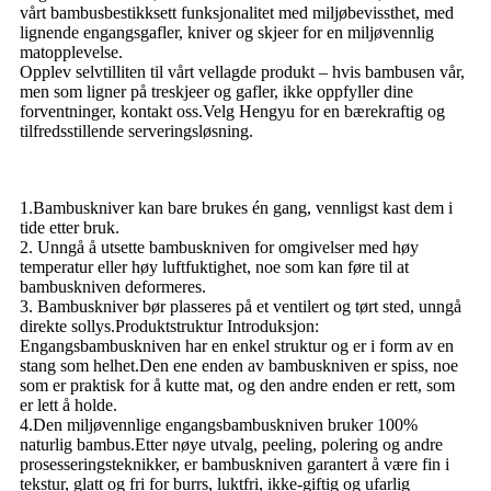
vårt bambusbestikksett funksjonalitet med miljøbevissthet, med
lignende engangsgafler, kniver og skjeer for en miljøvennlig
matopplevelse.
Opplev selvtilliten til vårt vellagde produkt – hvis bambusen vår,
men som ligner på treskjeer og gafler, ikke oppfyller dine
forventninger, kontakt oss.Velg Hengyu for en bærekraftig og
tilfredsstillende serveringsløsning.
1.Bambuskniver kan bare brukes én gang, vennligst kast dem i
tide etter bruk.
2. Unngå å utsette bambuskniven for omgivelser med høy
temperatur eller høy luftfuktighet, noe som kan føre til at
bambuskniven deformeres.
3. Bambuskniver bør plasseres på et ventilert og tørt sted, unngå
direkte sollys.Produktstruktur Introduksjon:
Engangsbambuskniven har en enkel struktur og er i form av en
stang som helhet.Den ene enden av bambuskniven er spiss, noe
som er praktisk for å kutte mat, og den andre enden er rett, som
er lett å holde.
4.Den miljøvennlige engangsbambuskniven bruker 100%
naturlig bambus.Etter nøye utvalg, peeling, polering og andre
prosesseringsteknikker, er bambuskniven garantert å være fin i
tekstur, glatt og fri for burrs, luktfri, ikke-giftig og ufarlig