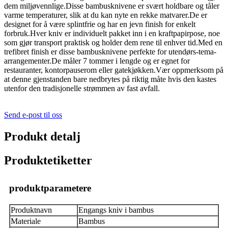
dem miljøvennlige.Disse bambusknivene er svært holdbare og tåler
varme temperaturer, slik at du kan nyte en rekke matvarer.De er
designet for å være splintfrie og har en jevn finish for enkelt
forbruk.Hver kniv er individuelt pakket inn i en kraftpapirpose, noe
som gjør transport praktisk og holder dem rene til enhver tid.Med en
trefibret finish er disse bambusknivene perfekte for utendørs-tema-
arrangementer.De måler 7 tommer i lengde og er egnet for
restauranter, kontorpauserom eller gatekjøkken.Vær oppmerksom på
at denne gjenstanden bare nedbrytes på riktig måte hvis den kastes
utenfor den tradisjonelle strømmen av fast avfall.
Send e-post til oss
Produkt detalj
Produktetiketter
produktparametere
Produktnavn
Engangs kniv i bambus
Materiale
Bambus