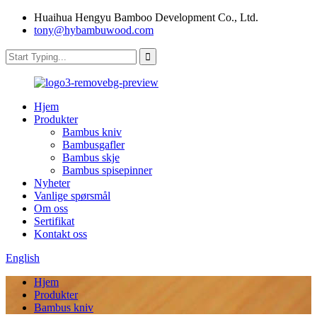
Huaihua Hengyu Bamboo Development Co., Ltd.
tony@hybambuwood.com
Hjem
Produkter
Bambus kniv
Bambusgafler
Bambus skje
Bambus spisepinner
Nyheter
Vanlige spørsmål
Om oss
Sertifikat
Kontakt oss
English
Hjem
Produkter
Bambus kniv