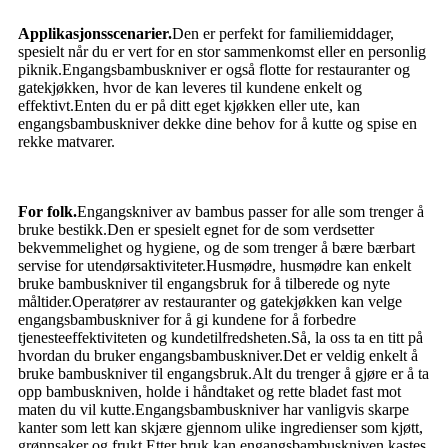
Applikasjonsscenarier.
Den er perfekt for familiemiddager,
spesielt når du er vert for en stor sammenkomst eller en personlig
piknik.Engangsbambuskniver er også flotte for restauranter og
gatekjøkken, hvor de kan leveres til kundene enkelt og
effektivt.Enten du er på ditt eget kjøkken eller ute, kan
engangsbambuskniver dekke dine behov for å kutte og spise en
rekke matvarer.
For folk.
Engangskniver av bambus passer for alle som trenger å
bruke bestikk.Den er spesielt egnet for de som verdsetter
bekvemmelighet og hygiene, og de som trenger å bære bærbart
servise for utendørsaktiviteter.Husmødre, husmødre kan enkelt
bruke bambuskniver til engangsbruk for å tilberede og nyte
måltider.Operatører av restauranter og gatekjøkken kan velge
engangsbambuskniver for å gi kundene for å forbedre
tjenesteeffektiviteten og kundetilfredsheten.Så, la oss ta en titt på
hvordan du bruker engangsbambuskniver.Det er veldig enkelt å
bruke bambuskniver til engangsbruk.Alt du trenger å gjøre er å ta
opp bambuskniven, holde i håndtaket og rette bladet fast mot
maten du vil kutte.Engangsbambuskniver har vanligvis skarpe
kanter som lett kan skjære gjennom ulike ingredienser som kjøtt,
grønnsaker og frukt.Etter bruk kan engangsbambuskniven kastes,