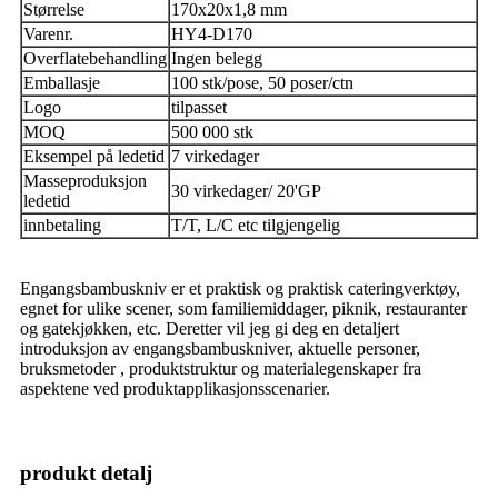
Størrelse
170x20x1,8 mm
Varenr.
HY4-D170
Overflatebehandling
Ingen belegg
Emballasje
100 stk/pose, 50 poser/ctn
Logo
tilpasset
MOQ
500 000 stk
Eksempel på ledetid
7 virkedager
Masseproduksjon
30 virkedager/ 20'GP
ledetid
innbetaling
T/T, L/C etc tilgjengelig
Engangsbambuskniv er et praktisk og praktisk cateringverktøy,
egnet for ulike scener, som familiemiddager, piknik, restauranter
og gatekjøkken, etc. Deretter vil jeg gi deg en detaljert
introduksjon av engangsbambuskniver, aktuelle personer,
bruksmetoder , produktstruktur og materialegenskaper fra
aspektene ved produktapplikasjonsscenarier.
produkt detalj