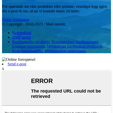
For spørsmål om våre produkter eller prisliste, vennligst legg igjen
din e-post til oss, så tar vi kontakt innen 24 timer.
Gratis fruktprøve
© Copyright - 2010-2023 : Med enerett.
Nettstedkart
AMP mobil
Bambusgafler og skjeer
,
Resirkulerbare bambuspinner
,
Engangs spisepinner
,
Miljømessig bambusknivprodusent
,
Brun bambusgaffel
,
Miljøvennlige spisepinner
,
Send e-post
x