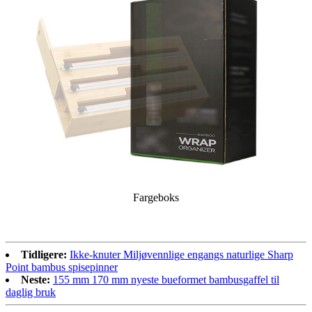
Fargeboks
Tidligere:
Ikke-knuter Miljøvennlige engangs naturlige Sharp
Point bambus spisepinner
Neste:
155 mm 170 mm nyeste bueformet bambusgaffel til
daglig bruk