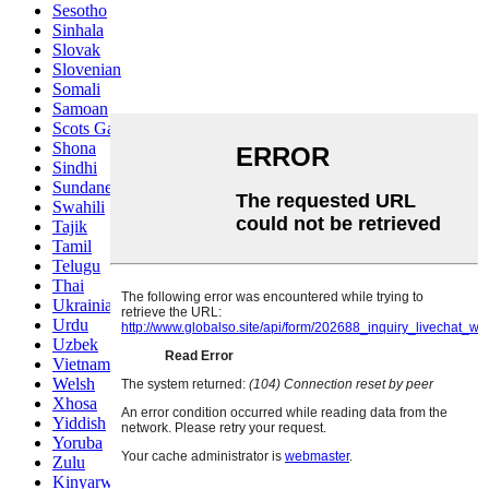
Sesotho
Sinhala
Slovak
Slovenian
Somali
Samoan
Scots Gaelic
Shona
Sindhi
Sundanese
Swahili
Tajik
Tamil
Telugu
Thai
Ukrainian
Urdu
Uzbek
Vietnamese
Welsh
Xhosa
Yiddish
Yoruba
Zulu
Kinyarwanda