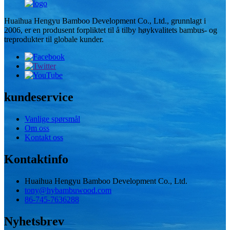
Huaihua Hengyu Bamboo Development Co., Ltd., grunnlagt i
2006, er en produsent forpliktet til å tilby høykvalitets bambus- og
treprodukter til globale kunder.
kundeservice
Vanlige spørsmål
Om oss
Kontakt oss
Kontaktinfo
Huaihua Hengyu Bamboo Development Co., Ltd.
tony@hybambuwood.com
86-745-7636288
Nyhetsbrev