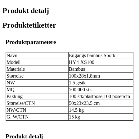
Produkt detalj
Produktetiketter
Produktparametere
Navn
Engangs bambus Spork
Modell
HY4-XS100
Materiale
Bambus
Størrelse
100x28x1,8mm
NW
1,5 g/stk
MQ
500 000 stk
Pakking
100 stk/plastpose;100 poser/ctn
Størrelse/CTN
50x23x23,5 cm
NW/CTN
14,5 kg
G. W/CTN
15 kg
Produkt detalj