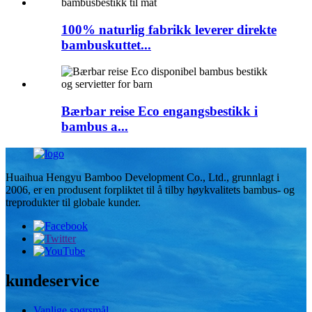
100% naturlig fabrikk leverer direkte
bambuskuttet...
Bærbar reise Eco engangsbestikk i
bambus a...
Huaihua Hengyu Bamboo Development Co., Ltd., grunnlagt i
2006, er en produsent forpliktet til å tilby høykvalitets bambus- og
treprodukter til globale kunder.
kundeservice
Vanlige spørsmål