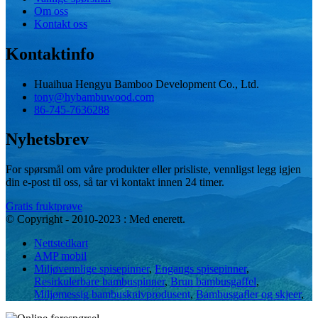
Om oss
Kontakt oss
Kontaktinfo
Huaihua Hengyu Bamboo Development Co., Ltd.
tony@hybambuwood.com
86-745-7636288
Nyhetsbrev
For spørsmål om våre produkter eller prisliste, vennligst legg igjen
din e-post til oss, så tar vi kontakt innen 24 timer.
Gratis fruktprøve
© Copyright - 2010-2023 : Med enerett.
Nettstedkart
AMP mobil
Miljøvennlige spisepinner
,
Engangs spisepinner
,
Resirkulerbare bambuspinner
,
Brun bambusgaffel
,
Miljømessig bambusknivprodusent
,
Bambusgafler og skjeer
,