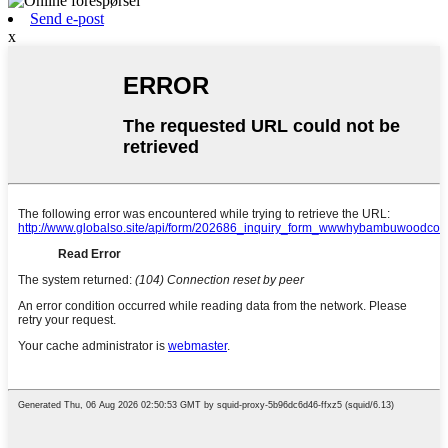
Send e-post
x