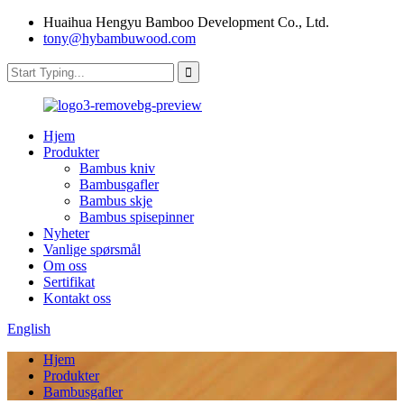
Huaihua Hengyu Bamboo Development Co., Ltd.
tony@hybambuwood.com
Hjem
Produkter
Bambus kniv
Bambusgafler
Bambus skje
Bambus spisepinner
Nyheter
Vanlige spørsmål
Om oss
Sertifikat
Kontakt oss
English
Hjem
Produkter
Bambusgafler